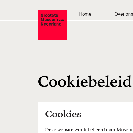
Home
Over on
Cookiebeleid
Cookies
Deze website wordt beheerd door Museu
informatie wij verzamelen met behulp van d