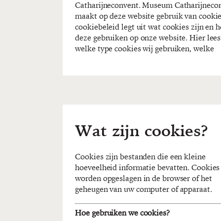
Catharijneconvent. Museum Catharijneco
cookies en hoe we die informatie toepa
maakt op deze website gebruik van cookie
Door onze website te gebruiken stemt u
cookiebeleid legt uit wat cookies zijn en 
in dat wij cookies kunnen gebruik
deze gebruiken op onze website. Hier lees
welke type cookies wij gebruiken, welke
Wat zijn cookies?
Cookies zijn bestanden die een kleine
hoeveelheid informatie bevatten. Cookies
worden opgeslagen in de browser of het
geheugen van uw computer of apparaat.
Hoe gebruiken we cookies?