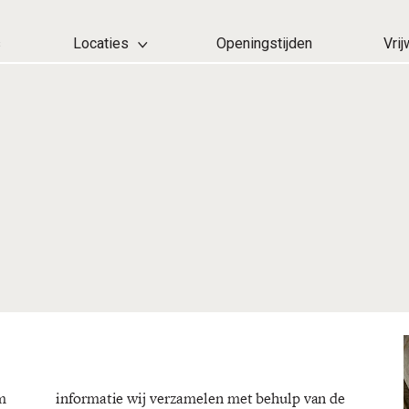
s
Locaties
Openingstijden
Vrij
m
e