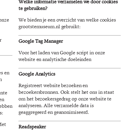
Welke informatie verzamelen we door cookies
te gebruiken?
 onze
We bieden je een overzicht van welke cookies
grootstemuseum.nl gebruikt:
r
Google Tag Manager
Voor het laden van Google script in onze
website en analytische doeleinden
es en
Google Analytics
n
Registreert website bezoeken en
bezoekersbronnen. Ook stelt het ons in staat
ente
om het bezoekersgedrag op onze website te
en
analyseren. Alle verzamelde data is
hebben
geaggregeerd en geanonimiseerd.
s:
et
Readspeaker