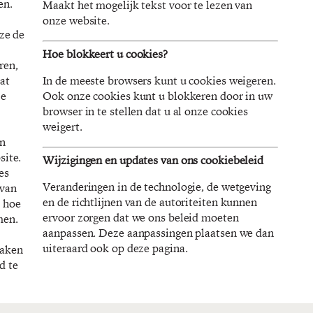
en.
Maakt het mogelijk tekst voor te lezen van
onze website.
ze de
Hoe blokkeert u cookies?
ren,
at
In de meeste browsers kunt u cookies weigeren.
ze
Ook onze cookies kunt u blokkeren door in uw
browser in te stellen dat u al onze cookies
weigert.
en
site.
Wijzigingen en updates van ons cookiebeleid
es
Veranderingen in de technologie, de wetgeving
 van
en de richtlijnen van de autoriteiten kunnen
 hoe
ervoor zorgen dat we ons beleid moeten
men.
aanpassen. Deze aanpassingen plaatsen we dan
uiteraard ook op deze pagina.
maken
d te