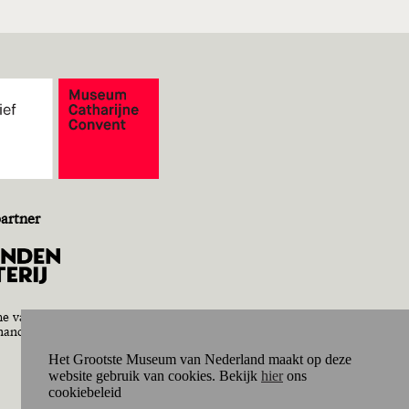
artner
e van de moskeeën wordt
inancierd uit de bijdrage van:
Het Grootste Museum van Nederland maakt op deze
website gebruik van cookies. Bekijk
hier
ons
cookiebeleid